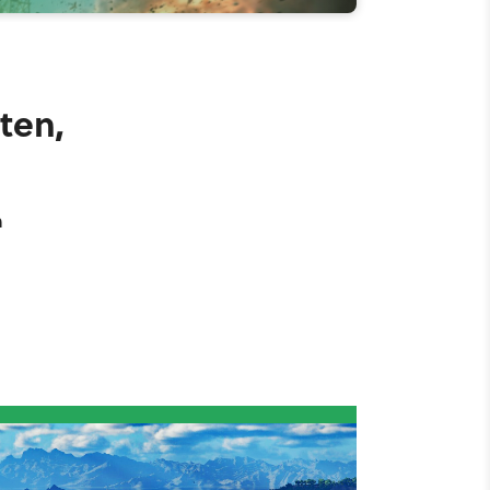
ten,
n