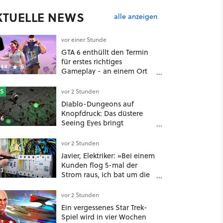
KTUELLE NEWS
alle anzeigen
vor einer Stunde
GTA 6 enthüllt den Termin
für erstes richtiges
44
6
Gameplay - an einem Ort
mit dem niemand
gerechnet hatte
S
vor 2 Stunden
Diablo-Dungeons auf
Knopfdruck: Das düstere
6
Seeing Eyes bringt
tausende Monster und ein
mächtiges Tool, das sogar
vor 2 Stunden
D&D-Spieler feuern
Javier, Elektriker: »Bei einem
Kunden flog 5-mal der
3
Strom raus, ich bat um die
Rechnung und entdeckte,
dass er je nach Uhrzeit eine
vor 2 Stunden
unterschiedliche
Ein vergessenes Star Trek-
vertragliche Leistung hatte«
Spiel wird in vier Wochen
2
3