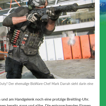
Duty? Der ehemalige BioWare-Chef Mark Darrah sieht darin eine
a und am Handgelenk noch eine protzige Breitling-Uhr.
ilmen bereits gang und gäbe. Die entsprechenden Firmen