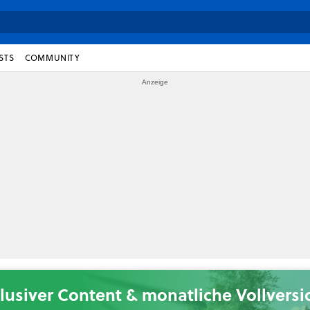
STS
COMMUNITY
lusiver Content & monatliche Vollvers