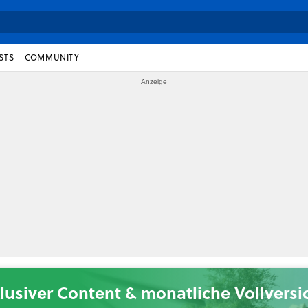
STS
COMMUNITY
lusiver Content & monatliche Vollvers