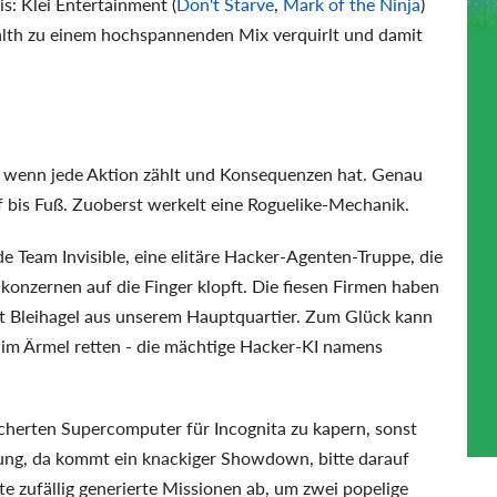
: Klei Entertainment (
Don't Starve
,
Mark of the Ninja
)
lth zu einem hochspannenden Mix verquirlt und damit
, wenn jede Aktion zählt und Konsequenzen hat. Genau
opf bis Fuß. Zuoberst werkelt eine Roguelike-Mechanik.
 Team Invisible, eine elitäre Hacker-Agenten-Truppe, die
konzernen auf die Finger klopft. Die fiesen Firmen haben
it Bleihagel aus unserem Hauptquartier. Zum Glück kann
 im Ärmel retten - die mächtige Hacker-KI namens
sicherten Supercomputer für Incognita zu kapern, sonst
htung, da kommt ein knackiger Showdown, bitte darauf
te zufällig generierte Missionen ab, um zwei popelige