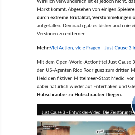
Wirklich verwunderlich ist es jedoch nicht, d
Markt kommt. Abgesehen von einigen Spielereie
durch extreme Brutalität, Verstümmelungen 
aufgefallen. Demnach gab es bisher auch nie 
Versionen zu entfernen.
Mehr:
Viel Action, viele Fragen - Just Cause 3 
Mit dem Open-World-Actiontitel Just Cause 3
den US-Agenten Rico Rodriguez zum dritten Ma
Held den fiktiven Mittelmeer-Staat Medici vor 
dabei natürlich wieder auf Enterhaken und Gle
Hubschrauber zu Hubschrauber fliegen.
Just Cause 3 - Entwickler-Video: Die Zerstörungs-