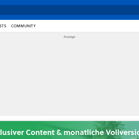
STS
COMMUNITY
lusiver Content & monatliche Vollvers