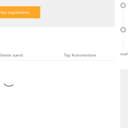
nlos registrieren
meh
Älteste
zuerst
Top
Kommentare