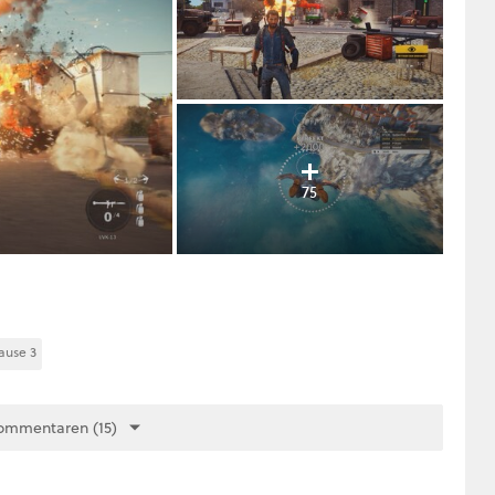
75
ause 3
ommentaren (15)