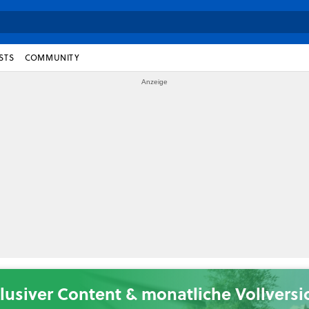
STS
COMMUNITY
lusiver Content & monatliche Vollvers