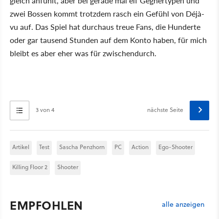
gleich anfühlt, aber bei gerade mal elf Gegnertypen und
zwei Bossen kommt trotzdem rasch ein Gefühl von Déjà-
vu auf. Das Spiel hat durchaus treue Fans, die Hunderte
oder gar tausend Stunden auf dem Konto haben, für mich
bleibt es aber eher was für zwischendurch.
3 von 4
nächste Seite
Artikel
Test
Sascha Penzhorn
PC
Action
Ego-Shooter
Killing Floor 2
Shooter
EMPFOHLEN
alle anzeigen