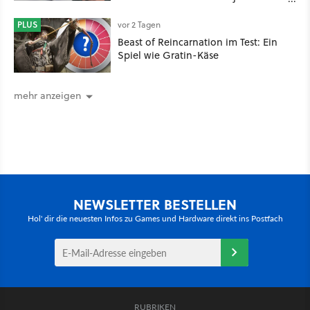
nachhaltig beeindruckt: Game
Stack im Test
PLUS
vor 2 Tagen
Beast of Reincarnation im Test: Ein
Spiel wie Gratin-Käse
mehr anzeigen
NEWSLETTER BESTELLEN
Hol' dir die neuesten Infos zu Games und Hardware direkt ins Postfach
RUBRIKEN