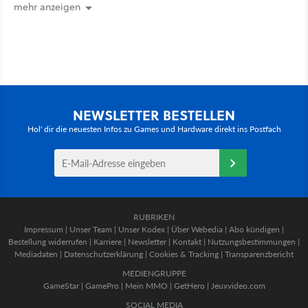
the Seven Kingdoms
mehr anzeigen
NEWSLETTER BESTELLEN
Hol' dir die neuesten Infos zu Games und Hardware direkt ins Postfach
RUBRIKEN
Impressum
|
Unser Team
|
Unser Kodex
|
Über Webedia
|
Abo kündigen
|
Bestellung widerrufen
|
Karriere
|
Newsletter
|
Kontakt
|
Nutzungsbestimmungen
|
Mediadaten
|
Datenschutzerklärung
|
Cookies & Tracking
|
Transparenzbericht
MEDIENGRUPPE
GameStar
|
GamePro
|
Mein MMO
|
GetHero
|
Jeuxvideo.com
SOCIAL MEDIA