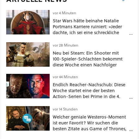
vor 4 Minuten
Star Wars hätte beinahe Natalie
Portmans Karriere ruiniert: »Jeder
dachte, ich sei eine schreckliche
Schauspielerin«
vor 28 Minuten
Neu bei Steam: Ein Shooter mit
100-Spieler-Schlachten bekommt
diese Woche einen Nachfolger
vor 44 Minuten
Endlich Reacher-Nachschub: Diese
Woche startet eine der besten
Action-Serien bei Prime in die 4.
Staffel - unsere Streaming-Tipps
vor 14 Stunden
Welcher geniale Westeros-Moment
ist euer Favorit? Wir suchen die
besten Zitate aus Game of Thrones,
House of the Dragon und Knight of