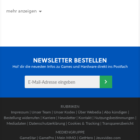
mehr anzeigen
NEWSLETTER BESTELLEN
Hol' dir die neuesten Infos zu Games und Hardware direkt ins Postfach
RUBRIKEN
Impressum
|
Unser Team
|
Unser Kodex
|
Über Webedia
|
Abo kündigen
|
Bestellung widerrufen
|
Karriere
|
Newsletter
|
Kontakt
|
Nutzungsbestimmungen
|
Mediadaten
|
Datenschutzerklärung
|
Cookies & Tracking
|
Transparenzbericht
MEDIENGRUPPE
GameStar
|
GamePro
|
Mein MMO
|
GetHero
|
Jeuxvideo.com