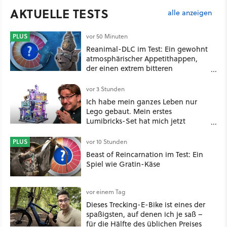
AKTUELLE TESTS
alle anzeigen
PLUS
vor 50 Minuten
Reanimal-DLC im Test: Ein gewohnt
atmosphärischer Appetithappen,
der einen extrem bitteren
Nachgeschmack hinterlässt
vor 3 Stunden
Ich habe mein ganzes Leben nur
Lego gebaut. Mein erstes
Lumibricks-Set hat mich jetzt
nachhaltig beeindruckt: Game
Stack im Test
PLUS
vor 10 Stunden
Beast of Reincarnation im Test: Ein
Spiel wie Gratin-Käse
vor einem Tag
Dieses Trecking-E-Bike ist eines der
spaßigsten, auf denen ich je saß –
für die Hälfte des üblichen Preises