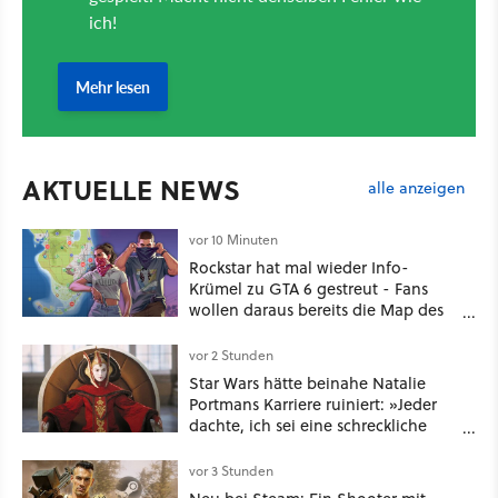
AKTUELLE NEWS
alle anzeigen
vor 10 Minuten
Rockstar hat mal wieder Info-
Krümel zu GTA 6 gestreut - Fans
wollen daraus bereits die Map des
kommenden Open-World-Hits
ablesen können
vor 2 Stunden
Star Wars hätte beinahe Natalie
Portmans Karriere ruiniert: »Jeder
dachte, ich sei eine schreckliche
Schauspielerin«
vor 3 Stunden