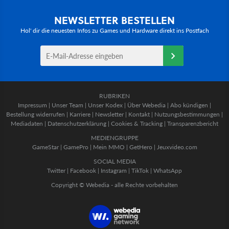
NEWSLETTER BESTELLEN
Hol' dir die neuesten Infos zu Games und Hardware direkt ins Postfach
RUBRIKEN
Impressum
|
Unser Team
|
Unser Kodex
|
Über Webedia
|
Abo kündigen
|
Bestellung widerrufen
|
Karriere
|
Newsletter
|
Kontakt
|
Nutzungsbestimmungen
|
Mediadaten
|
Datenschutzerklärung
|
Cookies & Tracking
|
Transparenzbericht
MEDIENGRUPPE
GameStar
|
GamePro
|
Mein MMO
|
GetHero
|
Jeuxvideo.com
SOCIAL MEDIA
Twitter
|
Facebook
|
Instagram
|
TikTok
|
WhatsApp
Copyright © Webedia - alle Rechte vorbehalten