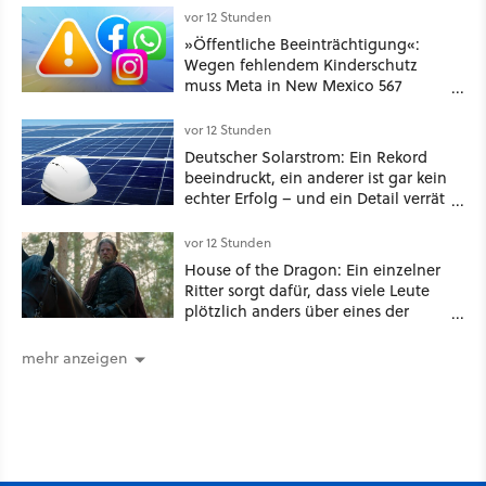
funktionierende PlayStation [Best of
vor 12 Stunden
GameStar]
»Öffentliche Beeinträchtigung«:
Wegen fehlendem Kinderschutz
muss Meta in New Mexico 567
Millionen US-Dollar zahlen
vor 12 Stunden
Deutscher Solarstrom: Ein Rekord
beeindruckt, ein anderer ist gar kein
echter Erfolg – und ein Detail verrät
mehr über die Energiewende als
jede Zahl
vor 12 Stunden
House of the Dragon: Ein einzelner
Ritter sorgt dafür, dass viele Leute
plötzlich anders über eines der
umstrittensten Häuser von Game of
Thrones denken
mehr anzeigen