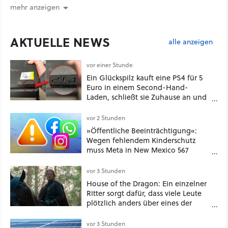
mehr anzeigen
AKTUELLE NEWS
alle anzeigen
vor einer Stunde
Ein Glückspilz kauft eine PS4 für 5
Euro in einem Second-Hand-
Laden, schließt sie Zuhause an und
schon hat er seine erste
funktionierende PlayStation [Best of
vor 2 Stunden
GameStar]
»Öffentliche Beeinträchtigung«:
Wegen fehlendem Kinderschutz
muss Meta in New Mexico 567
Millionen US-Dollar zahlen
vor 3 Stunden
House of the Dragon: Ein einzelner
Ritter sorgt dafür, dass viele Leute
plötzlich anders über eines der
umstrittensten Häuser von Game of
Thrones denken
vor 3 Stunden