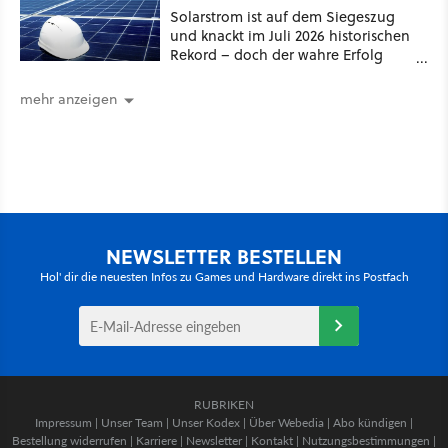
Solarstrom ist auf dem Siegeszug
und knackt im Juli 2026 historischen
Rekord – doch der wahre Erfolg
bleibt unsichtbar
mehr anzeigen
NEWSLETTER BESTELLEN
Hol' dir die neuesten Infos zu Games und Hardware direkt ins Postfach
RUBRIKEN
Impressum
|
Unser Team
|
Unser Kodex
|
Über Webedia
|
Abo kündigen
|
Bestellung widerrufen
|
Karriere
|
Newsletter
|
Kontakt
|
Nutzungsbestimmungen
|