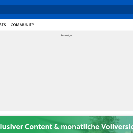
STS
COMMUNITY
lusiver Content & monatliche Vollvers