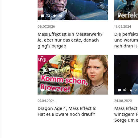
73
26
4
08.07.2026
19.05.2024
Mass Effect ist ein Meisterwerk?
Die perfekt
Ja, aber nur das erste, danach
und warum 
ging's bergab
nah dran is
26
4
16
9
07.04.2024
24.08.2023
Dragon Age 4, Mass Effect 5:
Mass Effect
Hat es Bioware noch drauf?
winzigem Te
Sorge um e
Charakter