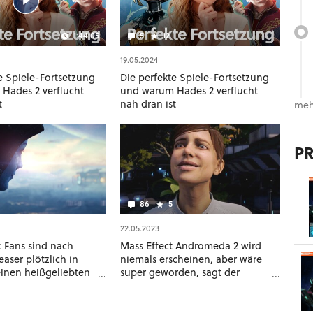
1:44:05
5
12
19.05.2024
e Spiele-Fortsetzung
Die perfekte Spiele-Fortsetzung
Hades 2 verflucht
und warum Hades 2 verflucht
t
nah dran ist
meh
P
86
5
22.05.2023
: Fans sind nach
Mass Effect Andromeda 2 wird
aser plötzlich in
niemals erscheinen, aber wäre
inen heißgeliebten
super geworden, sagt der
Entwickler