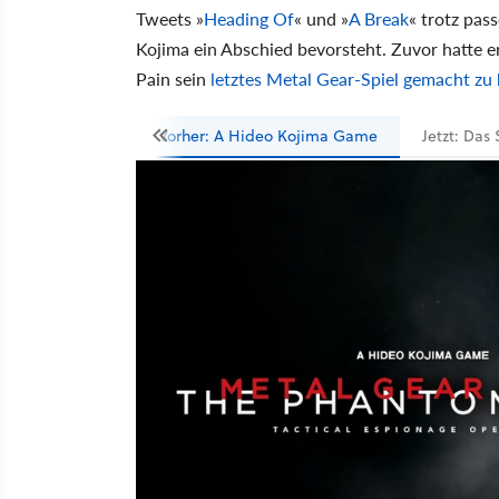
Tweets »
Heading Of
« und »
A Break
« trotz pas
Kojima ein Abschied bevorsteht. Zuvor hatte e
Pain sein
letztes Metal Gear-Spiel gemacht zu
Vorher: A Hideo Kojima Game
Jetzt: Da