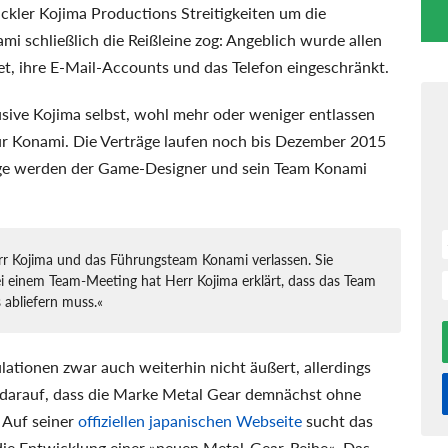
kler Kojima Productions Streitigkeiten um die
i schließlich die Reißleine zog: Angeblich wurde allen
et, ihre E-Mail-Accounts und das Telefon eingeschränkt.
sive Kojima selbst, wohl mehr oder weniger entlassen
ür Konami. Die Verträge laufen noch bis Dezember 2015
ge werden der Game-Designer und sein Team Konami
 Kojima und das Führungsteam Konami verlassen. Sie
ei einem Team-Meeting hat Herr Kojima erklärt, dass das Team
s abliefern muss.«
lationen zwar auch weiterhin nicht äußert, allerdings
se darauf, dass die Marke Metal Gear demnächst ohne
 Auf seiner
offiziellen japanischen Webseite
sucht das
die Entwicklung einer »neuen Metal-Gear-Reihe«. Das