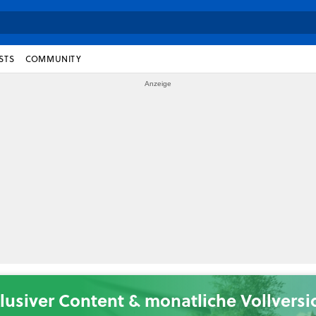
STS
COMMUNITY
lusiver Content & monatliche Vollvers