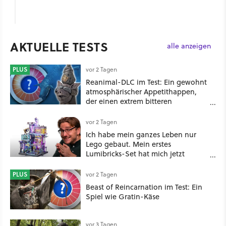
AKTUELLE TESTS
alle anzeigen
PLUS
vor 2 Tagen
Reanimal-DLC im Test: Ein gewohnt
atmosphärischer Appetithappen,
der einen extrem bitteren
Nachgeschmack hinterlässt
vor 2 Tagen
Ich habe mein ganzes Leben nur
Lego gebaut. Mein erstes
Lumibricks-Set hat mich jetzt
nachhaltig beeindruckt: Game
Stack im Test
PLUS
vor 2 Tagen
Beast of Reincarnation im Test: Ein
Spiel wie Gratin-Käse
vor 3 Tagen