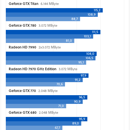
Geforce GTX Titan
6.144 MByte
115,2
108,9
88,7
Geforce GTX 780
3.072 MByte
111,5
103,1
81,0
Radeon HD 7990
2x3.072 MByte
108,0
106,5
95,1
Radeon HD 7970 GHz Edition
3.072 MByte
97,9
91,2
70,6
Geforce GTX 770
2.048 MByte
96,5
90,9
71,0
Geforce GTX 680
2.048 MByte
95,9
89,0
67,7