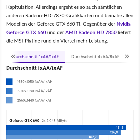
Kapitulation. Allerdings ergeht es so auch sämtlichen
anderen Radeon-HD-7870-Grafikkarten und beinahe allen
Modellen der Geforce GTX 660 Ti. Gegenüber der
Nvidia
Geforce GTX 660
und der
AMD Radeon HD 7850
liefert
die MSI-Platine rund ein Viertel mehr Leistung.
Durchschnitt 1xAA/1xAF
Durchschnitt 4xAA/8xAF
Dur
Durchschnitt 1xAA/1xAF
1680x1050 1xAA/1xAF
1920x1080 1xAA/1xAF
2560x1440 1xAA/1xAF
Geforce GTX 690
2x 2.048 MByte
131,3
126,0
102,7