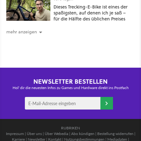
Dieses Trecking-E-Bike ist eines der
spaßigsten, auf denen ich je saß –
für die Hälfte des üblichen Preises
mehr anzeigen
NEWSLETTER BESTELLEN
Hol' dir die neuesten Infos zu Games und Hardware direkt ins Postfach
RUBRIKEN
Impressum
|
Über uns
|
Über Webedia
|
Abo kündigen
|
Bestellung widerrufen
|
Karriere
|
Newsletter
|
Kontakt
|
Nutzungsbestimmungen
|
Mediadaten
|