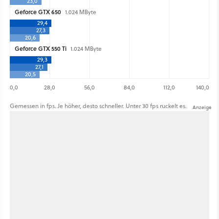
23,0
Geforce GTX 650
1.024 MByte
29,4
27,3
20,6
Geforce GTX 550 Ti
1.024 MByte
29,3
27,1
20,5
0,0
28,0
56,0
84,0
112,0
140,0
Gemessen in fps. Je höher, desto schneller. Unter 30 fps ruckelt es.