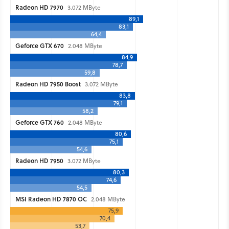
Radeon HD 7970
3.072 MByte
89,1
83,1
64,4
Geforce GTX 670
2.048 MByte
84,9
78,7
59,8
Radeon HD 7950 Boost
3.072 MByte
83,8
79,1
58,2
Geforce GTX 760
2.048 MByte
80,6
75,1
54,6
Radeon HD 7950
3.072 MByte
80,3
74,6
54,5
MSI Radeon HD 7870 OC
2.048 MByte
75,9
70,4
53,7