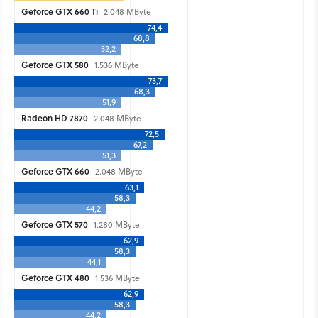
Geforce GTX 660 Ti
2.048 MByte
74,4
68,8
52,2
Geforce GTX 580
1.536 MByte
73,7
68,3
51,9
Radeon HD 7870
2.048 MByte
72,5
67,2
51,3
Geforce GTX 660
2.048 MByte
63,1
58,3
44,2
Geforce GTX 570
1.280 MByte
62,9
58,3
44,1
Geforce GTX 480
1.536 MByte
62,9
58,3
44,2