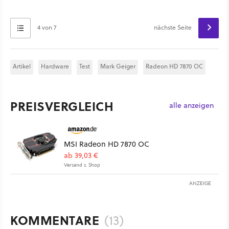
4 von 7
nächste Seite
Artikel
Hardware
Test
Mark Geiger
Radeon HD 7870 OC
PREISVERGLEICH
alle anzeigen
MSI Radeon HD 7870 OC
ab 39,03 €
Versand s. Shop
ANZEIGE
KOMMENTARE
(13)