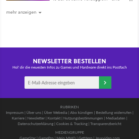
über 1.200 Kommentare setzen sich
kritisch damit auseinander
mehr anzeigen
NEWSLETTER BESTELLEN
Hol' dir die neuesten Infos zu Games und Hardware direkt ins Postfach
RUBRIKEN
Impressum
|
Über uns
|
Über Webedia
|
Abo kündigen
|
Bestellung widerrufen
|
Karriere
|
Newsletter
|
Kontakt
|
Nutzungsbestimmungen
|
Mediadaten
|
Datenschutzerklärung
|
Cookies & Tracking
|
Transparenzbericht
MEDIENGRUPPE
GameStar
|
GamePro
|
Mein MMO
|
GetHero
|
Jeuxvideo.com