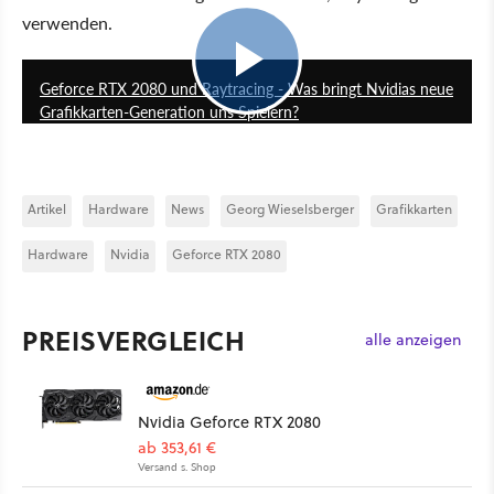
verwenden.
12:29
Geforce RTX 2080 und Raytracing - Was bringt Nvidias neue
Grafikkarten-Generation uns Spielern?
Artikel
Hardware
News
Georg Wieselsberger
Grafikkarten
Hardware
Nvidia
Geforce RTX 2080
PREISVERGLEICH
alle anzeigen
Nvidia Geforce RTX 2080
ab 353,61 €
Versand s. Shop