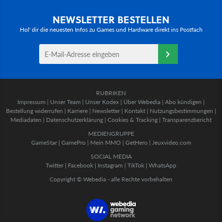
NEWSLETTER BESTELLEN
Hol' dir die neuesten Infos zu Games und Hardware direkt ins Postfach
RUBRIKEN
Impressum
|
Unser Team
|
Unser Kodex
|
Über Webedia
|
Abo kündigen
|
Bestellung widerrufen
|
Karriere
|
Newsletter
|
Kontakt
|
Nutzungsbestimmungen
|
Mediadaten
|
Datenschutzerklärung
|
Cookies & Tracking
|
Transparenzbericht
MEDIENGRUPPE
GameStar
|
GamePro
|
Mein MMO
|
GetHero
|
Jeuxvideo.com
SOCIAL MEDIA
Twitter
|
Facebook
|
Instagram
|
TikTok
|
WhatsApp
Copyright © Webedia - alle Rechte vorbehalten