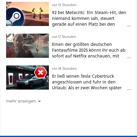
vor 15 Stunden
92 bei Metacritc: Ein Steam-Hit, den
niemand kommen sah, steuert
gerade auf einen Platz bei den
Game Awards zu
vor 17 Stunden
Einen der größten deutschen
Fantasyfilme 2025 könnt ihr euch ab
sofort auf Netflix anschauen, mit
dabei: ein Star aus Der Hobbit
vor 18 Stunden
Er ließ seinen Tesla Cybertruck
angeschlossen und fuhr in den
Urlaub: Als er zwei Wochen später
zurückkam, sprang der Truck nicht
mehr an [Best of GameStar]
mehr anzeigen