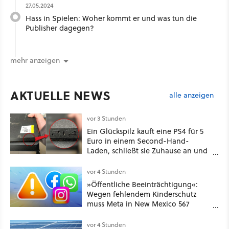
27.05.2024
Hass in Spielen: Woher kommt er und was tun die
Publisher dagegen?
mehr anzeigen
AKTUELLE NEWS
alle anzeigen
vor 3 Stunden
Ein Glückspilz kauft eine PS4 für 5
Euro in einem Second-Hand-
Laden, schließt sie Zuhause an und
schon hat er seine erste
funktionierende PlayStation [Best of
vor 4 Stunden
GameStar]
»Öffentliche Beeinträchtigung«:
Wegen fehlendem Kinderschutz
muss Meta in New Mexico 567
Millionen US-Dollar zahlen
vor 4 Stunden