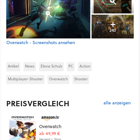
240
Overwatch - Screenshots ansehen
Artikel
News
Elena Schulz
PC
Action
Multiplayer-Shooter
Overwatch
Shooter
PREISVERGLEICH
alle anzeigen
Overwatch
ab 49,99 €
Versand s. Shop