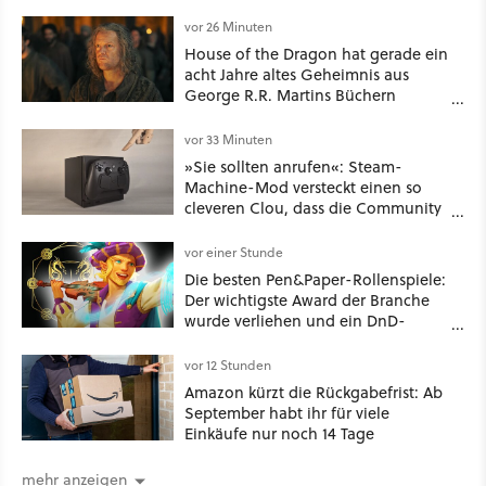
vor 26 Minuten
House of the Dragon hat gerade ein
acht Jahre altes Geheimnis aus
George R.R. Martins Büchern
aufgelöst
vor 33 Minuten
»Sie sollten anrufen«: Steam-
Machine-Mod versteckt einen so
cleveren Clou, dass die Community
sich fragt, wieso Valve das nicht
gleich so macht
vor einer Stunde
Die besten Pen&Paper-Rollenspiele:
Der wichtigste Award der Branche
wurde verliehen und ein DnD-
Konkurrent ist der große Gewinner
vor 12 Stunden
Amazon kürzt die Rückgabefrist: Ab
September habt ihr für viele
Einkäufe nur noch 14 Tage
mehr anzeigen