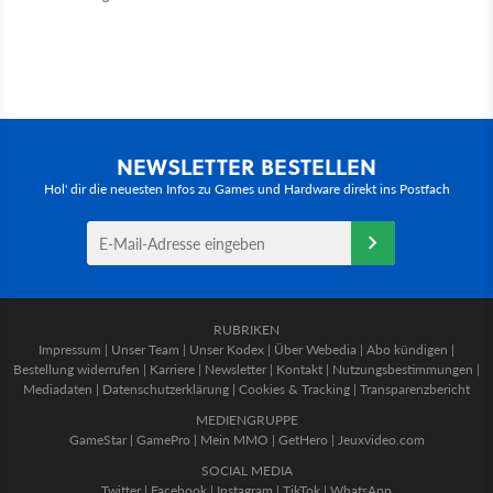
NEWSLETTER BESTELLEN
Hol' dir die neuesten Infos zu Games und Hardware direkt ins Postfach
RUBRIKEN
Impressum
|
Unser Team
|
Unser Kodex
|
Über Webedia
|
Abo kündigen
|
Bestellung widerrufen
|
Karriere
|
Newsletter
|
Kontakt
|
Nutzungsbestimmungen
|
Mediadaten
|
Datenschutzerklärung
|
Cookies & Tracking
|
Transparenzbericht
MEDIENGRUPPE
GameStar
|
GamePro
|
Mein MMO
|
GetHero
|
Jeuxvideo.com
SOCIAL MEDIA
Twitter
|
Facebook
|
Instagram
|
TikTok
|
WhatsApp