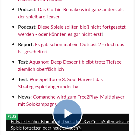
Podcast:
Das Gothic-Remake wird ganz anders als
der spielbare Teaser
Podcast:
Diese Spiele sollten bloß nicht fortgesetzt
werden - oder könnten es gar nicht erst
!
Report:
Es gab schon mal ein Outcast 2 - doch das
ist gescheitert
Test:
Aquanox: Deep Descent bleibt trotz Tiefsee
ziemlich oberflächlich
Test:
Wie Spellforce 3: Soul Harvest das
Strategiespiel abgerundet hat
News:
Comanche wird zum Free2Play-Multiplayer -
mit Solokampagne
18:42
PLUS
Entwickler über Biomutant, Darksiders 3 & Co. - »Sollen wir alte
Spiele fortsetzen oder neue erfinden?«