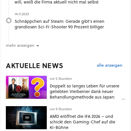
will, weiß die Firma aktuell nicht mal selbst
14.11.2023
Schnäppchen auf Steam: Gerade gibt's einen
grandiosen Sci-Fi-Shooter 90 Prozent billiger
mehr anzeigen
AKTUELLE NEWS
alle anzeigen
vor 5 Stunden
Doppelt so langes Leben für unsere
geliebten Vierbeiner dank neuer
Behandlungsmethode aus Japan:
Der Blick auf über 1.200
Kommentare zeigt, dass es nicht so
vor 9 Stunden
einfach ist
AMD eröffnet die IFA 2026 – und
schickt den Gaming-Chef auf die
KI-Bühne