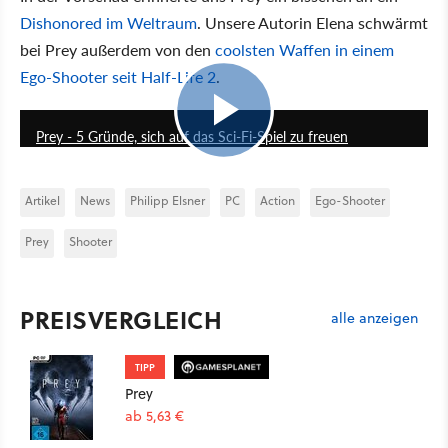
Dishonored im Weltraum
. Unsere Autorin Elena schwärmt
bei Prey außerdem von den
coolsten Waffen in einem
Ego-Shooter seit Half-Life 2
.
4:54
Prey - 5 Gründe, sich auf das Sci-Fi-Spiel zu freuen
Artikel
News
Philipp Elsner
PC
Action
Ego-Shooter
Prey
Shooter
PREISVERGLEICH
alle anzeigen
TIPP
Prey
ab 5,63 €