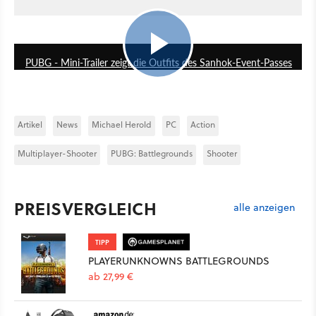
0:13
PUBG - Mini-Trailer zeigt die Outfits des Sanhok-Event-Passes
Artikel
News
Michael Herold
PC
Action
Multiplayer-Shooter
PUBG: Battlegrounds
Shooter
PREISVERGLEICH
alle anzeigen
TIPP
PLAYERUNKNOWNS BATTLEGROUNDS
ab 27,99 €