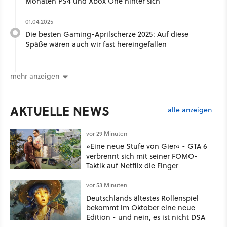
Monaten PS4 und Xbox One hinter sich
01.04.2025
Die besten Gaming-Aprilscherze 2025: Auf diese
Späße wären auch wir fast hereingefallen
mehr anzeigen
AKTUELLE NEWS
alle anzeigen
vor 29 Minuten
»Eine neue Stufe von Gier« - GTA 6
verbrennt sich mit seiner FOMO-
Taktik auf Netflix die Finger
vor 53 Minuten
Deutschlands ältestes Rollenspiel
bekommt im Oktober eine neue
Edition - und nein, es ist nicht DSA