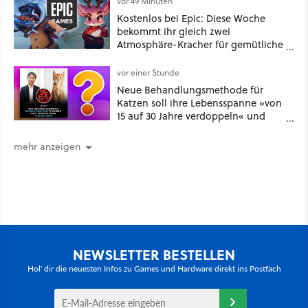
vor 49 Minuten
Kostenlos bei Epic: Diese Woche
bekommt ihr gleich zwei
Atmosphäre-Kracher für gemütliche
Abende
vor einer Stunde
Neue Behandlungsmethode für
Katzen soll ihre Lebensspanne »von
15 auf 30 Jahre verdoppeln« und
über 1.200 Kommentare setzen sich
kritisch damit auseinander
mehr anzeigen
NEWSLETTER BESTELLEN
Hol' dir die neuesten Infos zu Games und Hardware direkt ins Postfach