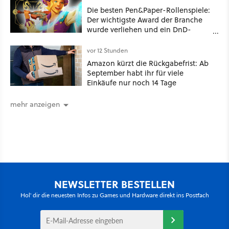
Die besten Pen&Paper-Rollenspiele:
Der wichtigste Award der Branche
wurde verliehen und ein DnD-
Konkurrent ist der große Gewinner
vor 12 Stunden
Amazon kürzt die Rückgabefrist: Ab
September habt ihr für viele
Einkäufe nur noch 14 Tage
mehr anzeigen
NEWSLETTER BESTELLEN
Hol' dir die neuesten Infos zu Games und Hardware direkt ins Postfach