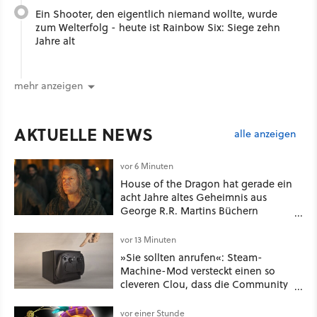
Ein Shooter, den eigentlich niemand wollte, wurde
zum Welterfolg - heute ist Rainbow Six: Siege zehn
Jahre alt
mehr anzeigen
AKTUELLE NEWS
alle anzeigen
vor 6 Minuten
House of the Dragon hat gerade ein
acht Jahre altes Geheimnis aus
George R.R. Martins Büchern
aufgelöst
vor 13 Minuten
»Sie sollten anrufen«: Steam-
Machine-Mod versteckt einen so
cleveren Clou, dass die Community
sich fragt, wieso Valve das nicht
gleich so macht
vor einer Stunde