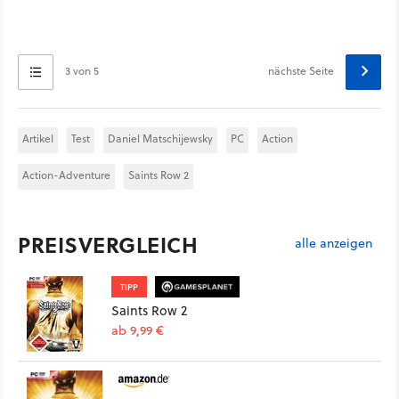
3 von 5
nächste Seite
Artikel
Test
Daniel Matschijewsky
PC
Action
Action-Adventure
Saints Row 2
PREISVERGLEICH
alle anzeigen
TIPP
Saints Row 2
ab 9,99 €