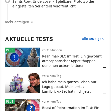
Saints Row: Undercover - Spielbarer Prototyp des
eingestellten Serienteils veröffentlicht
mehr anzeigen
AKTUELLE TESTS
alle anzeigen
PLUS
vor 21 Stunden
Reanimal-DLC im Test: Ein gewohnt
atmosphärischer Appetithappen,
der einen extrem bitteren
Nachgeschmack hinterlässt
vor einem Tag
Ich habe mein ganzes Leben nur
Lego gebaut. Mein erstes
Lumibricks-Set hat mich jetzt
nachhaltig beeindruckt: Game
Stack im Test
PLUS
vor einem Tag
Beast of Reincarnation im Test: Ein