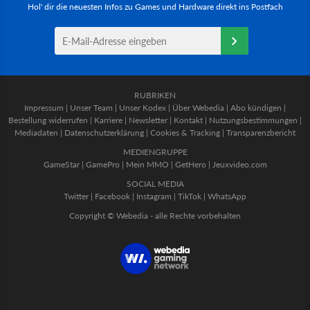
Hol' dir die neuesten Infos zu Games und Hardware direkt ins Postfach
RUBRIKEN
Impressum
|
Unser Team
|
Unser Kodex
|
Über Webedia
|
Abo kündigen
|
Bestellung widerrufen
|
Karriere
|
Newsletter
|
Kontakt
|
Nutzungsbestimmungen
|
Mediadaten
|
Datenschutzerklärung
|
Cookies & Tracking
|
Transparenzbericht
MEDIENGRUPPE
GameStar
|
GamePro
|
Mein MMO
|
GetHero
|
Jeuxvideo.com
SOCIAL MEDIA
Twitter
|
Facebook
|
Instagram
|
TikTok
|
WhatsApp
Copyright © Webedia - alle Rechte vorbehalten