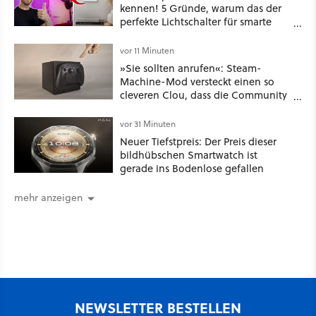
kennen! 5 Gründe, warum das der
perfekte Lichtschalter für smarte
Lampen & Leuchten ist
vor 11 Minuten
»Sie sollten anrufen«: Steam-
Machine-Mod versteckt einen so
cleveren Clou, dass die Community
sich fragt, wieso Valve das nicht
gleich so macht
vor 31 Minuten
Neuer Tiefstpreis: Der Preis dieser
bildhübschen Smartwatch ist
gerade ins Bodenlose gefallen
mehr anzeigen
NEWSLETTER BESTELLEN