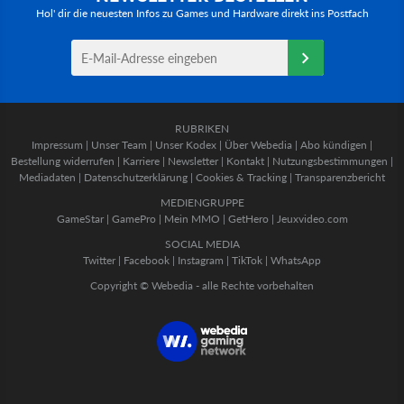
Hol' dir die neuesten Infos zu Games und Hardware direkt ins Postfach
RUBRIKEN
Impressum
|
Unser Team
|
Unser Kodex
|
Über Webedia
|
Abo kündigen
|
Bestellung widerrufen
|
Karriere
|
Newsletter
|
Kontakt
|
Nutzungsbestimmungen
|
Mediadaten
|
Datenschutzerklärung
|
Cookies & Tracking
|
Transparenzbericht
MEDIENGRUPPE
GameStar
|
GamePro
|
Mein MMO
|
GetHero
|
Jeuxvideo.com
SOCIAL MEDIA
Twitter
|
Facebook
|
Instagram
|
TikTok
|
WhatsApp
Copyright © Webedia - alle Rechte vorbehalten