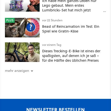
Ich habe mein ganzes Leben nur
Lego gebaut. Mein erstes
Lumibricks-Set hat mich jetzt
nachhaltig beeindruckt: Game
Stack im Test
PLUS
vor 22 Stunden
Beast of Reincarnation im Test: Ein
Spiel wie Gratin-Käse
vor einem Tag
Dieses Trecking-E-Bike ist eines der
spaßigsten, auf denen ich je saß –
für die Hälfte des üblichen Preises
mehr anzeigen
NEWSLETTER BESTELLEN