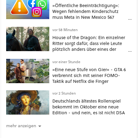
»Öffentliche Beeinträchtigung«:
Wegen fehlendem Kinderschutz
muss Meta in New Mexico 567
Millionen US-Dollar zahlen
vor 58 Minuten
House of the Dragon: Ein einzelner
Ritter sorgt dafür, dass viele Leute
plötzlich anders über eines der
umstrittensten Häuser von Game of
Thrones denken
vor einer Stunde
»Eine neue Stufe von Gier« - GTA 6
verbrennt sich mit seiner FOMO-
Taktik auf Netflix die Finger
vor 2 Stunden
Deutschlands ältestes Rollenspiel
bekommt im Oktober eine neue
Edition - und nein, es ist nicht DSA
mehr anzeigen