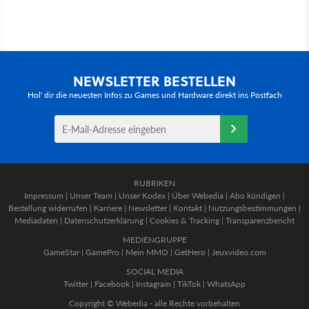
NEWSLETTER BESTELLEN
Hol' dir die neuesten Infos zu Games und Hardware direkt ins Postfach
RUBRIKEN
Impressum
|
Unser Team
|
Unser Kodex
|
Über Webedia
|
Abo kündigen
|
Bestellung widerrufen
|
Karriere
|
Newsletter
|
Kontakt
|
Nutzungsbestimmungen
|
Mediadaten
|
Datenschutzerklärung
|
Cookies & Tracking
|
Transparenzbericht
MEDIENGRUPPE
GameStar
|
GamePro
|
Mein MMO
|
GetHero
|
Jeuxvideo.com
SOCIAL MEDIA
Twitter
|
Facebook
|
Instagram
|
TikTok
|
WhatsApp
Copyright © Webedia - alle Rechte vorbehalten