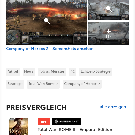
114
Company of Heroes 2 - Screenshots ansehen
Artikel
News
Tobias Münster
PC
Echtzeit-Strategie
Strategie
Total War: Rome 2
Company of Heroes 2
PREISVERGLEICH
alle anzeigen
TIPP
Total War: ROME II - Emperor Edition