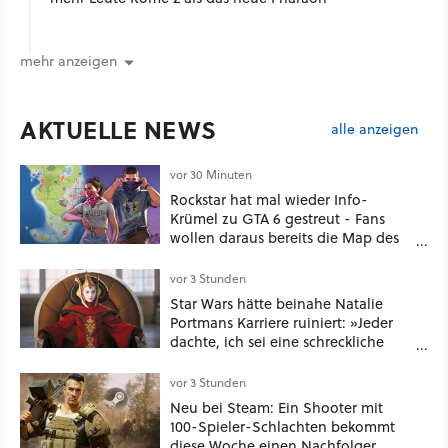
mehr anzeigen
AKTUELLE NEWS
alle anzeigen
vor 30 Minuten
Rockstar hat mal wieder Info-
Krümel zu GTA 6 gestreut - Fans
wollen daraus bereits die Map des
kommenden Open-World-Hits
ablesen können
vor 3 Stunden
Star Wars hätte beinahe Natalie
Portmans Karriere ruiniert: »Jeder
dachte, ich sei eine schreckliche
Schauspielerin«
vor 3 Stunden
Neu bei Steam: Ein Shooter mit
100-Spieler-Schlachten bekommt
diese Woche einen Nachfolger