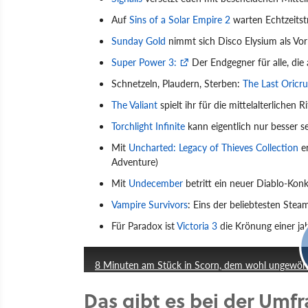
Auf
Sins of a Solar Empire 2
warten Echtzeitst
Sunday Gold
nimmt sich Disco Elysium als Vorbi
Super Power 3:
Der Endgegner für alle, die
Schnetzeln, Plaudern, Sterben:
The Last Oricru
The Valiant
spielt ihr für die mittelalterlichen 
Torchlight Infinite
kann eigentlich nur besser se
Mit
Uncharted: Legacy of Thieves Collection
er
Adventure)
Mit
Undecember
betritt ein neuer Diablo-Konk
Vampire Survivors
: Eins der beliebtesten Steam
Für Paradox ist
Victoria 3
die Krönung einer jah
8 Minuten am Stück in Scorn, dem wohl ungewöhnl
Das gibt es bei der Umf