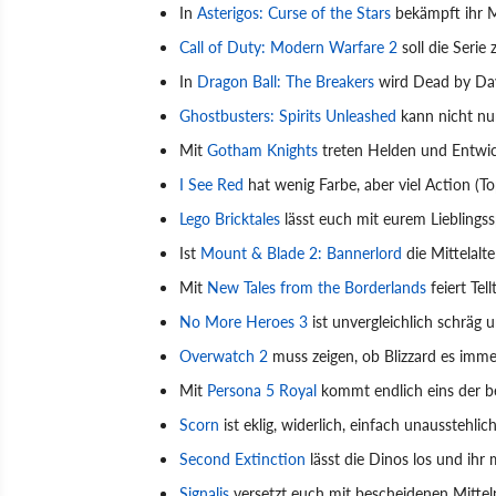
In
Asterigos: Curse of the Stars
bekämpft ihr M
Call of Duty: Modern Warfare 2
soll die Serie
In
Dragon Ball: The Breakers
wird Dead by Dayl
Ghostbusters: Spirits Unleashed
kann nicht nur
Mit
Gotham Knights
treten Helden und Entwic
I See Red
hat wenig Farbe, aber viel Action (
Lego Bricktales
lässt euch mit eurem Lieblings
Ist
Mount & Blade 2: Bannerlord
die Mittelalt
Mit
New Tales from the Borderlands
feiert Tel
No More Heroes 3
ist unvergleichlich schräg 
Overwatch 2
muss zeigen, ob Blizzard es imme
Mit
Persona 5 Royal
kommt endlich eins der be
Scorn
ist eklig, widerlich, einfach unausstehl
Second Extinction
lässt die Dinos los und ihr
Signalis
versetzt euch mit bescheidenen Mittel