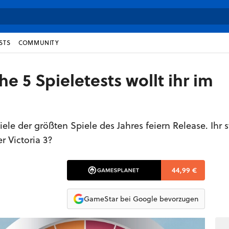
STS
COMMUNITY
e 5 Spieletests wollt ihr im
le der größten Spiele des Jahres feiern Release. Ihr 
er Victoria 3?
44,99 €
GameStar bei Google bevorzugen