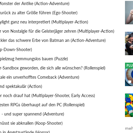
onster der Antike (Action-Adventure)
 zurück zu alter Größe führen (Ego-Shooter)
ight ganz neu interpretiert (Multiplayer-Action)
 von Nostalgie für die Geisterjäger zehren (Multiplayer-Action)
kler das schwere Erbe von Batman an (Action-Adventure)
Top-Down-Shooter)
spielzeug hemmungslos bauen (Puzzle)
PLU
er-Sandbox geworden, die sich alle wünschen? (Rollenspiel)
ltale ein unverhofftes Comeback (Adventure)
und spektakulär (Action)
r noch drauf hat (Multiplayer-Shooter, Early Access)
sten RPGs überhaupt auf den PC (Rollenspiel)
ich - und super spannend (Adventure)
 müsst sie abknallen (Koop-Shooter)
meh
n in Angstzustände (Horror)