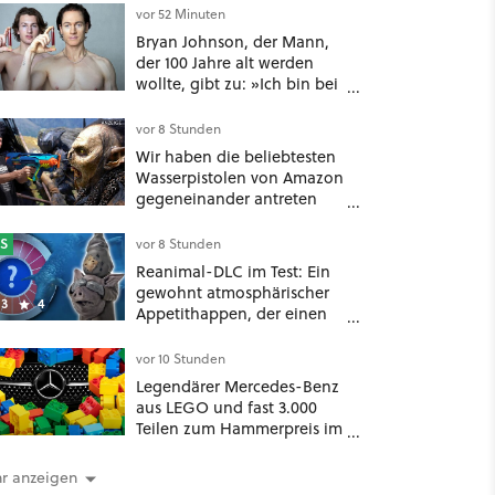
vor 52 Minuten
Bryan Johnson, der Mann,
der 100 Jahre alt werden
wollte, gibt zu: »Ich bin bei
meiner Suche nach
Langlebigkeit zu weit
vor 8 Stunden
gegangen«
Wir haben die beliebtesten
Wasserpistolen von Amazon
gegeneinander antreten
lassen
S
vor 8 Stunden
Reanimal-DLC im Test: Ein
gewohnt atmosphärischer
3
4
Appetithappen, der einen
extrem bitteren
Nachgeschmack hinterlässt
vor 10 Stunden
Legendärer Mercedes-Benz
aus LEGO und fast 3.000
Teilen zum Hammerpreis im
Sale!
r anzeigen