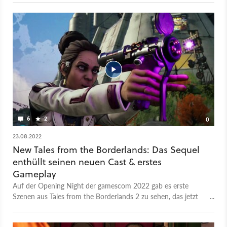
6
2
0
23.08.2022
New Tales from the Borderlands: Das Sequel
enthüllt seinen neuen Cast & erstes
Gameplay
Auf der Opening Night der gamescom 2022 gab es erste
Szenen aus Tales from the Borderlands 2 zu sehen, das jetzt
unter dem Titel New Tales from the Borderlands offiziell
angekündigt wurde. Das Video stellt den chaotischen Trupp