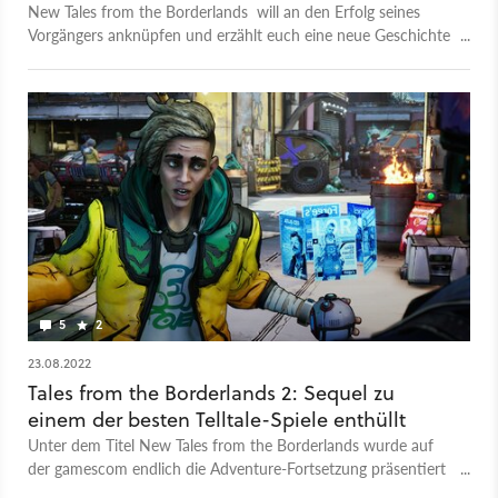
New Tales from the Borderlands will an den Erfolg seines
Vorgängers anknüpfen und erzählt euch eine neue Geschichte
aus dem Spieluniversum. Im Gegensatz zur Hauptreihe geht es
hier aber nicht ums ballern und looten, sondern darum,
Entscheidungen zu treffen, die den Verlauf der Geschichte
beeinflussen. Hier begleitet ihr Anu, Octavio und Fran bei
ihrem Unterfangen, sich gegen böse Firmenbosse in der vom
Krieg zerrütteten Metropole Promethea zur Wehr zu setzen.
Damit will das Spiel vor allem den Fokus von den Vault-
Huntern, die ihr in Borderlands 1 bis 3 verkörpert, weglenken
und zeigen, wie die anderen Bewohner der Welt von
Borderlands leben. New Tales from the Borderlands wird am
21. Oktober 2022 erscheinen. Was wir noch über das Sequel
wissen, erfahrt ihr in unserer Spielvorstellung.
5
2
23.08.2022
Tales from the Borderlands 2: Sequel zu
einem der besten Telltale-Spiele enthüllt
Unter dem Titel New Tales from the Borderlands wurde auf
der gamescom endlich die Adventure-Fortsetzung präsentiert
– einen Release gibt es auch schon.