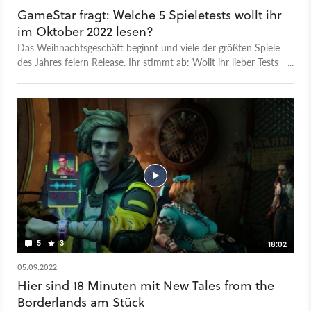
GameStar fragt: Welche 5 Spieletests wollt ihr
im Oktober 2022 lesen?
Das Weihnachtsgeschäft beginnt und viele der größten Spiele
des Jahres feiern Release. Ihr stimmt ab: Wollt ihr lieber Tests
zu Call of Duty oder Victoria 3?
5
3
18:02
05.09.2022
Hier sind 18 Minuten mit New Tales from the
Borderlands am Stück