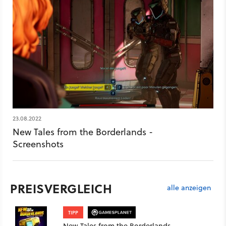
neuer Helden vor: Anu, Octavio und Fran – die als drei
liebenswerte Versager in ein Komplott von galaktischem
Ausmaß gezogen werden. Es geht um Monster, fiese
Megacorporations, bescheuerte Roboter und natürlich um
jede Menge abgedrehten Humor. New Tales from the
Borderlands erscheint für PS5, PS4, Xbox One, Series S und X
sowie PC im Epic Store und Steam am 21. Oktober 2022.
23.08.2022
New Tales from the Borderlands -
Screenshots
PREISVERGLEICH
alle anzeigen
TIPP
New Tales from the Borderlands