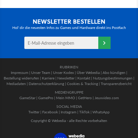
NEWSLETTER BESTELLEN
Hol' dir die neuesten Infos zu Games und Hardware direkt ins Postfach
RUBRIKEN
Impressum
|
Unser Team
|
Unser Kodex
|
Über Webedia
|
Abo kündigen
|
Bestellung widerrufen
|
Karriere
|
Newsletter
|
Kontakt
|
Nutzungsbestimmungen
|
Mediadaten
|
Datenschutzerklärung
|
Cookies & Tracking
|
Transparenzbericht
MEDIENGRUPPE
GameStar
|
GamePro
|
Mein MMO
|
GetHero
|
Jeuxvideo.com
SOCIAL MEDIA
Twitter
|
Facebook
|
Instagram
|
TikTok
|
WhatsApp
Copyright © Webedia - alle Rechte vorbehalten