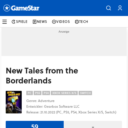
SPIELE
NEWS
VIDEOS
TECH
New Tales from the
Borderlands
PC
PS5
PS4
XBOX SERIES X/S
SWITCH
Genre: Adventure
Entwickler: Gearbox Software LLC
Release: 21.10.2022 (PC, PS5, PS4, Xbox Series X/S, Switch)
59
-