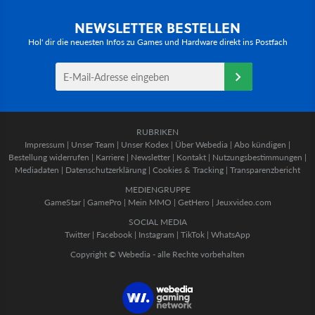
NEWSLETTER BESTELLEN
Hol' dir die neuesten Infos zu Games und Hardware direkt ins Postfach
RUBRIKEN
Impressum
|
Unser Team
|
Unser Kodex
|
Über Webedia
|
Abo kündigen
|
Bestellung widerrufen
|
Karriere
|
Newsletter
|
Kontakt
|
Nutzungsbestimmungen
|
Mediadaten
|
Datenschutzerklärung
|
Cookies & Tracking
|
Transparenzbericht
MEDIENGRUPPE
GameStar
|
GamePro
|
Mein MMO
|
GetHero
|
Jeuxvideo.com
SOCIAL MEDIA
Twitter
|
Facebook
|
Instagram
|
TikTok
|
WhatsApp
Copyright © Webedia - alle Rechte vorbehalten