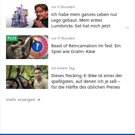
Nachgeschmack hinterlässt
vor 11 Stunden
Ich habe mein ganzes Leben nur
Lego gebaut. Mein erstes
Lumibricks-Set hat mich jetzt
nachhaltig beeindruckt: Game
Stack im Test
PLUS
vor 17 Stunden
Beast of Reincarnation im Test: Ein
Spiel wie Gratin-Käse
vor einem Tag
Dieses Trecking-E-Bike ist eines der
spaßigsten, auf denen ich je saß –
für die Hälfte des üblichen Preises
mehr anzeigen