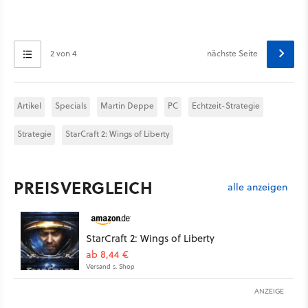
2 von 4
nächste Seite
Artikel
Specials
Martin Deppe
PC
Echtzeit-Strategie
Strategie
StarCraft 2: Wings of Liberty
PREISVERGLEICH
alle anzeigen
StarCraft 2: Wings of Liberty
ab 8,44 €
Versand s. Shop
ANZEIGE