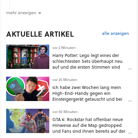
mehr anzeigen
AKTUELLE ARTIKEL
alle anzeigen
vor 2 Minuten
Harry Potter: Lego legt eines der
schlechtesten Sets überhaupt neu
auf und die ersten Stimmen sind
schon wieder kritisch
vor 25 Minuten
Ich habe zwei Wochen lang mein
High-End-Handy gegen ein
Einsteigergerät getauscht und bei
einem wichtigen Feature gewinnt
das günstige Smartphone sogar
vor 50 Minuten
[Best of GameStar]
GTA 6: Rockstar hat offenbar neue
Hinweise auf die Map gedropped
und Fans sind ihnen bereits auf der
Schliche