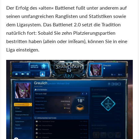
Der Erfolg des »alten« Battlenet fußt unter anderem auf
seinen umfangreichen Ranglisten und Statistiken sowie
dem Ligasystem. Das Battlenet 2.0 setzt die Tradition
natürlich fort: Sobald Sie zehn Platzierungspartien
bestritten haben (allein oder imTeam), können Sie in eine
Liga einsteigen.