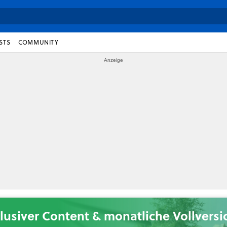
STS
COMMUNITY
lusiver Content & monatliche Vollvers