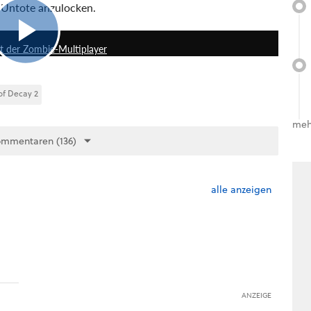
 Untote anzulocken.
3:26
rt der Zombie-Multiplayer
of Decay 2
meh
ommentaren (136)
alle anzeigen
ANZEIGE