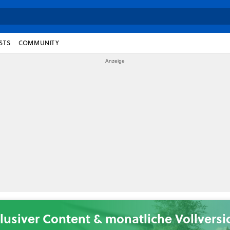
STS
COMMUNITY
lusiver Content & monatliche Vollvers