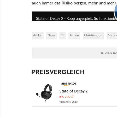
auch immer das Risiko bergen, mehr und mehr
State of Decay 2 - Koop angespielt: So funktionie
Artikel
News
PC
Action
Christian Just
State 
zu den K
PREISVERGLEICH
State of Decay 2
ab 299 €
Versand s. Shop