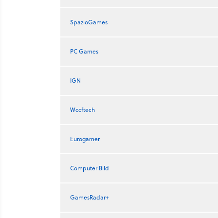
SpazioGames
PC Games
IGN
Wccftech
Eurogamer
Computer Bild
GamesRadar+