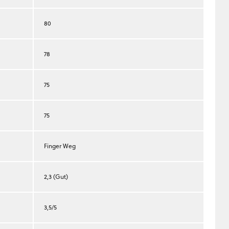
80
78
75
75
Finger Weg
2,3 (Gut)
3,5/5