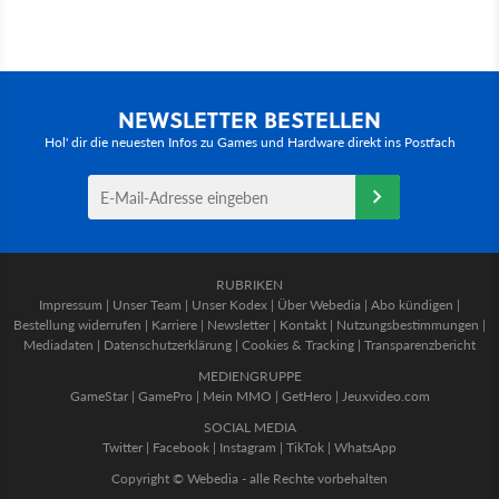
NEWSLETTER BESTELLEN
Hol' dir die neuesten Infos zu Games und Hardware direkt ins Postfach
RUBRIKEN
Impressum
|
Unser Team
|
Unser Kodex
|
Über Webedia
|
Abo kündigen
|
Bestellung widerrufen
|
Karriere
|
Newsletter
|
Kontakt
|
Nutzungsbestimmungen
|
Mediadaten
|
Datenschutzerklärung
|
Cookies & Tracking
|
Transparenzbericht
MEDIENGRUPPE
GameStar
|
GamePro
|
Mein MMO
|
GetHero
|
Jeuxvideo.com
SOCIAL MEDIA
Twitter
|
Facebook
|
Instagram
|
TikTok
|
WhatsApp
Copyright © Webedia - alle Rechte vorbehalten