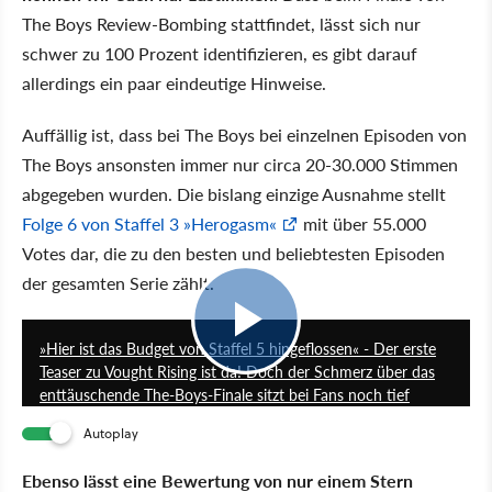
The Boys Review-Bombing stattfindet, lässt sich nur
schwer zu 100 Prozent identifizieren, es gibt darauf
allerdings ein paar eindeutige Hinweise.
Auffällig ist, dass bei The Boys bei einzelnen Episoden von
The Boys ansonsten immer nur circa 20-30.000 Stimmen
abgegeben wurden. Die bislang einzige Ausnahme stellt
Folge 6 von Staffel 3
Herogasm
mit über 55.000
Votes dar, die zu den besten und beliebtesten Episoden
der gesamten Serie zählt.
1:26
»Hier ist das Budget von Staffel 5 hingeflossen« - Der erste
Teaser zu Vought Rising ist da! Doch der Schmerz über das
enttäuschende The-Boys-Finale sitzt bei Fans noch tief
Autoplay
Ebenso lässt eine Bewertung von nur einem Stern