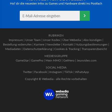
Hol' dir die neuesten Infos zu Games und Hardware direkt ins Postfach
RUBRIKEN
Impressum
|
Unser Team
|
Unser Kodex
|
Über Webedia
|
Abo kündigen
|
Bestellung widerrufen
|
Karriere
|
Newsletter
|
Kontakt
|
Nutzungsbestimmungen
|
Mediadaten
|
Datenschutzerklärung
|
Cookies & Tracking
|
Transparenzbericht
MEDIENGRUPPE
GameStar
|
GamePro
|
Mein MMO
|
GetHero
|
Jeuxvideo.com
SOCIAL MEDIA
Twitter
|
Facebook
|
Instagram
|
TikTok
|
WhatsApp
Copyright © Webedia - alle Rechte vorbehalten