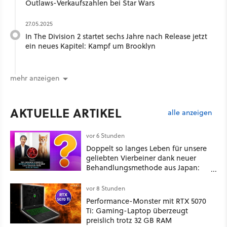
Outlaws-Verkaufszahlen bei Star Wars
27.05.2025
In The Division 2 startet sechs Jahre nach Release jetzt
ein neues Kapitel: Kampf um Brooklyn
mehr anzeigen
AKTUELLE ARTIKEL
alle anzeigen
vor 6 Stunden
Doppelt so langes Leben für unsere
geliebten Vierbeiner dank neuer
Behandlungsmethode aus Japan:
Der Blick auf über 1.200
Kommentare zeigt, dass es nicht so
vor 8 Stunden
einfach ist
Performance-Monster mit RTX 5070
Ti: Gaming-Laptop überzeugt
preislich trotz 32 GB RAM