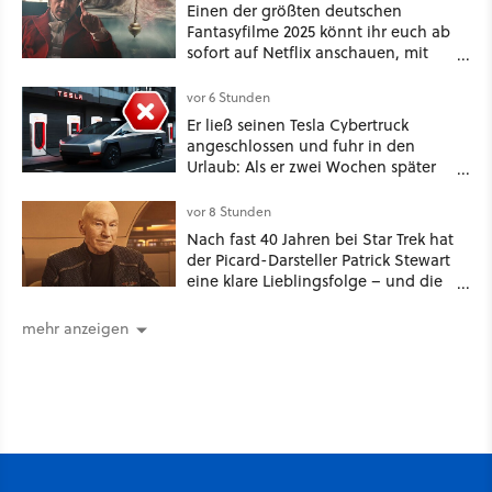
Einen der größten deutschen
Fantasyfilme 2025 könnt ihr euch ab
sofort auf Netflix anschauen, mit
dabei: ein Star aus Der Hobbit
vor 6 Stunden
Er ließ seinen Tesla Cybertruck
angeschlossen und fuhr in den
Urlaub: Als er zwei Wochen später
zurückkam, sprang der Truck nicht
mehr an [Best of GameStar]
vor 8 Stunden
Nach fast 40 Jahren bei Star Trek hat
der Picard-Darsteller Patrick Stewart
eine klare Lieblingsfolge – und die
ist Familiensache
mehr anzeigen