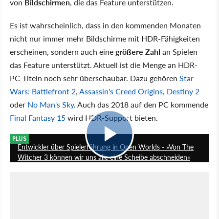
von
Bildschirmen
, die das Feature unterstützen.
Es ist wahrscheinlich, dass in den kommenden Monaten
nicht nur immer mehr Bildschirme mit HDR-Fähigkeiten
erscheinen, sondern auch eine
größere Zahl
an Spielen
das Feature unterstützt. Aktuell ist die Menge an HDR-
PC-Titeln noch sehr überschaubar. Dazu gehören
Star
Wars: Battlefront 2
,
Assassin's Creed Origins
,
Destiny 2
oder
No Man's Sky
. Auch das 2018 auf den PC kommende
Final Fantasy 15
wird HDR-Support bieten.
22:11
PLUS
Entwickler über Spielerführung in Open Worlds - »Von The
Witcher 3 können wir uns alle eine Scheibe abschneiden«