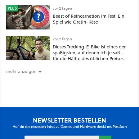
nachhaltig beeindruckt: Game
Stack im Test
PLUS
vor 2 Tagen
Beast of Reincarnation im Test: Ein
Spiel wie Gratin-Käse
vor 2 Tagen
Dieses Trecking-E-Bike ist eines der
spaßigsten, auf denen ich je saß –
für die Hälfte des üblichen Preises
mehr anzeigen
NEWSLETTER BESTELLEN
Hol' dir die neuesten Infos zu Games und Hardware direkt ins Postfach