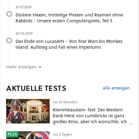
10.07.2019
Düstere Hexen, trottelige Piraten und Rayman ohne
Rabbids - Unsere ersten Computerspiele, Teil 5
20.03.2019
Das Ende von LucasArts - Von Star Wars bis Monkey
Island: Aufstieg und Fall eines Imperiums
mehr anzeigen
AKTUELLE TESTS
alle anzeigen
vor 19 Stunden
Klemmbaustein-Test: Der Western
Bank Heist von Lumibricks ist ganz
großes Kino, aber ich wünschte, ich
hätte vorher nie von der Marke
gehört
PLUS
vor 2 Tagen