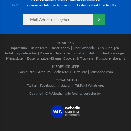
Hol' dir die neuesten Infos zu Games und Hardware direkt ins Postfach
RUBRIKEN
Impressum
|
Unser Team
|
Unser Kodex
|
Über Webedia
|
Abo kündigen
|
Bestellung widerrufen
|
Karriere
|
Newsletter
|
Kontakt
|
Nutzungsbestimmungen
|
Mediadaten
|
Datenschutzerklärung
|
Cookies & Tracking
|
Transparenzbericht
MEDIENGRUPPE
GameStar
|
GamePro
|
Mein MMO
|
GetHero
|
Jeuxvideo.com
SOCIAL MEDIA
Twitter
|
Facebook
|
Instagram
|
TikTok
|
WhatsApp
Copyright © Webedia - alle Rechte vorbehalten