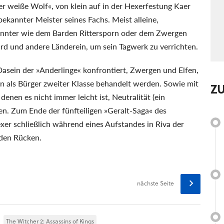
er weiße Wolf«, von klein auf in der Hexerfestung Kaer
ekannter Meister seines Fachs. Meist alleine,
ekannter wie dem Barden Rittersporn oder dem Zwergen
ard und andere Länderein, um sein Tagwerk zu verrichten.
asein der »Anderlinge« konfrontiert, Zwergen und Elfen,
 als Bürger zweiter Klasse behandelt werden. Sowie mit
Z
denen es nicht immer leicht ist, Neutralität (ein
n. Zum Ende der fünfteiligen »Geralt-Saga« des
exer schließlich während eines Aufstandes in Riva der
 den Rücken.
nächste Seite
The Witcher 2: Assassins of Kings