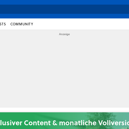
STS
COMMUNITY
lusiver Content & monatliche Vollvers