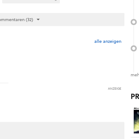
ommentaren (32)
alle anzeigen
meh
ANZEIGE
P