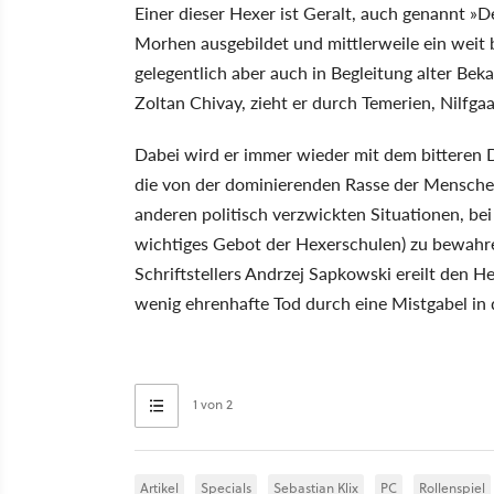
Einer dieser Hexer ist Geralt, auch genannt »D
Morhen ausgebildet und mittlerweile ein weit b
gelegentlich aber auch in Begleitung alter B
Zoltan Chivay, zieht er durch Temerien, Nilfga
Dabei wird er immer wieder mit dem bitteren D
die von der dominierenden Rasse der Menschen
anderen politisch verzwickten Situationen, bei 
wichtiges Gebot der Hexerschulen) zu bewahre
Schriftstellers Andrzej Sapkowski ereilt den H
wenig ehrenhafte Tod durch eine Mistgabel in
1 von 2
Artikel
Specials
Sebastian Klix
PC
Rollenspiel