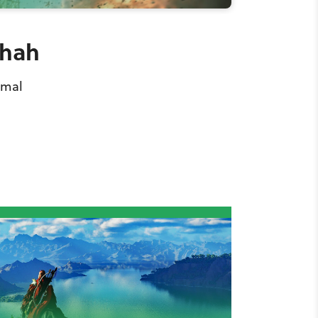
chah
nmal