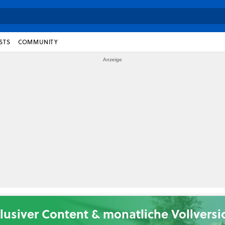
STS
COMMUNITY
lusiver Content & monatliche Vollvers