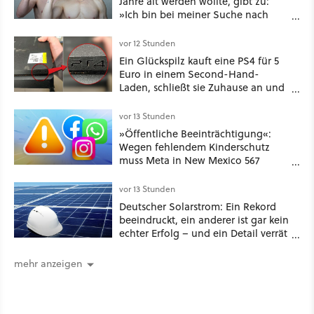
Jahre alt werden wollte, gibt zu:
»Ich bin bei meiner Suche nach
Langlebigkeit zu weit gegangen«
vor 12 Stunden
Ein Glückspilz kauft eine PS4 für 5
Euro in einem Second-Hand-
Laden, schließt sie Zuhause an und
schon hat er seine erste
funktionierende PlayStation [Best of
vor 13 Stunden
GameStar]
»Öffentliche Beeinträchtigung«:
Wegen fehlendem Kinderschutz
muss Meta in New Mexico 567
Millionen US-Dollar zahlen
vor 13 Stunden
Deutscher Solarstrom: Ein Rekord
beeindruckt, ein anderer ist gar kein
echter Erfolg – und ein Detail verrät
mehr über die Energiewende als
jede Zahl
mehr anzeigen