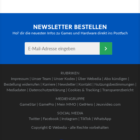
NEWSLETTER BESTELLEN
Hol' dir die neuesten Infos zu Games und Hardware direkt ins Postfach
RUBRIKEN
Impressum
|
Unser Team
|
Unser Kodex
|
Über Webedia
|
Abo kündigen
|
Bestellung widerrufen
|
Karriere
|
Newsletter
|
Kontakt
|
Nutzungsbestimmungen
|
Mediadaten
|
Datenschutzerklärung
|
Cookies & Tracking
|
Transparenzbericht
MEDIENGRUPPE
GameStar
|
GamePro
|
Mein MMO
|
GetHero
|
Jeuxvideo.com
SOCIAL MEDIA
Twitter
|
Facebook
|
Instagram
|
TikTok
|
WhatsApp
Copyright © Webedia - alle Rechte vorbehalten