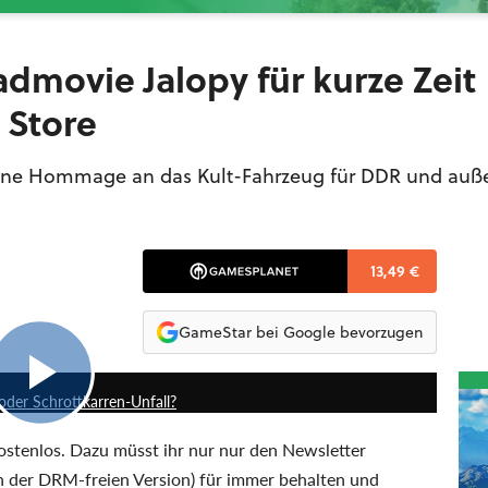
admovie Jalopy für kurze Zeit
 Store
eine Hommage an das Kult-Fahrzeug für DDR und au
13,49 €
GameStar bei Google bevorzugen
8:20
 oder Schrottkarren-Unfall?
stenlos. Dazu müsst ihr nur nur den Newsletter
(in der DRM-freien Version) für immer behalten und