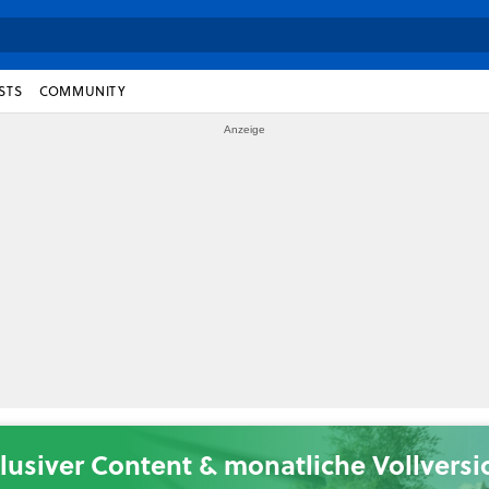
STS
COMMUNITY
lusiver Content & monatliche Vollvers