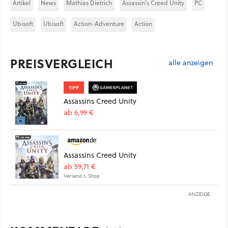
Artikel
News
Mathias Dietrich
Assassin's Creed Unity
PC
Ubisoft
Ubisoft
Action-Adventure
Action
PREISVERGLEICH
alle anzeigen
TIPP
Assassins Creed Unity
ab 6,99 €
Assassins Creed Unity
ab 59,71 €
Versand s. Shop
ANZEIGE