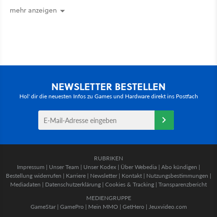
Markt
mehr anzeigen
NEWSLETTER BESTELLEN
Hol' dir die neuesten Infos zu Games und Hardware direkt ins Postfach
RUBRIKEN
Impressum
|
Unser Team
|
Unser Kodex
|
Über Webedia
|
Abo kündigen
|
Bestellung widerrufen
|
Karriere
|
Newsletter
|
Kontakt
|
Nutzungsbestimmungen
|
Mediadaten
|
Datenschutzerklärung
|
Cookies & Tracking
|
Transparenzbericht
MEDIENGRUPPE
GameStar
|
GamePro
|
Mein MMO
|
GetHero
|
Jeuxvideo.com