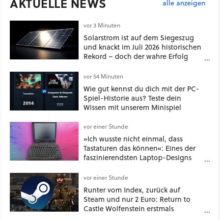
AKTUELLE NEWS
alle anzeigen
vor 3 Minuten
Solarstrom ist auf dem Siegeszug
und knackt im Juli 2026 historischen
Rekord – doch der wahre Erfolg
bleibt unsichtbar
vor 54 Minuten
Wie gut kennst du dich mit der PC-
Spiel-Historie aus? Teste dein
Wissen mit unserem Minispiel
vor einer Stunde
»Ich wusste nicht einmal, dass
Tastaturen das können«: Eines der
faszinierendsten Laptop-Designs
der 90er geht wieder viral
vor einer Stunde
Runter vom Index, zurück auf
Steam und nur 2 Euro: Return to
Castle Wolfenstein erstmals
ungeschnitten auf dem deutschen