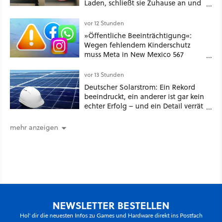
Laden, schließt sie Zuhause an und
schon hat er seine erste
funktionierende PlayStation [Best of
vor 12 Stunden
GameStar]
»Öffentliche Beeinträchtigung«:
Wegen fehlendem Kinderschutz
muss Meta in New Mexico 567
Millionen US-Dollar zahlen
vor 13 Stunden
Deutscher Solarstrom: Ein Rekord
beeindruckt, ein anderer ist gar kein
echter Erfolg – und ein Detail verrät
mehr über die Energiewende als
jede Zahl
mehr anzeigen
NEWSLETTER BESTELLEN
Hol' dir die neuesten Infos zu Games und Hardware direkt ins Postfach