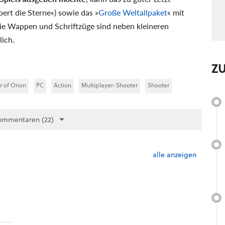
bert die Sterne«) sowie das »
Große Weltallpaket
« mit
wie Wappen und Schriftzüge sind neben kleineren
lich.
Z
r of Orion
PC
Action
Multiplayer-Shooter
Shooter
ommentaren (22)
alle anzeigen