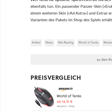
ebenfalls tun. Ein passender Panzer-Skin (»Ero
einem weiteren Skin (»Ad Astra«) und Extras 
Varianten des Pakets im Shop des Spiels erhält
Artikel
News
Nils Raettig
World of Tanks
Maste
zu den K
PREISVERGLEICH
World of Tanks
ab 14,31 €
Versand s. Shop