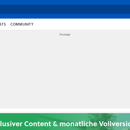
STS
COMMUNITY
lusiver Content & monatliche Vollvers