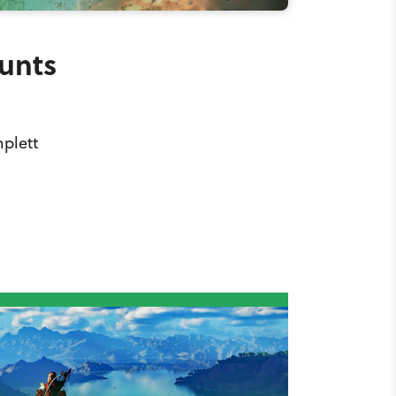
ounts
mplett