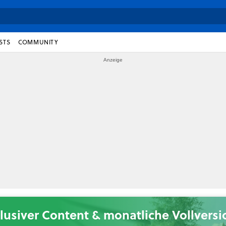
STS
COMMUNITY
lusiver Content & monatliche Vollvers