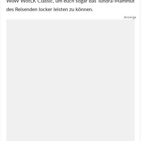
WoW WotLK Classic, um euch sogar das Tundra-Mammut
des Reisenden locker leisten zu können.