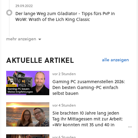
29.09.2022
Der lange Weg zum Gladiator - Tipps fürs PvP in
WoW: Wrath of the Lich King Classic
mehr anzeigen
AKTUELLE ARTIKEL
alle anzeigen
vor 2 Stunden
Gaming PC zusammenstellen 2026:
Den besten Gaming-PC einfach
selbst bauen
vor 4 Stunden
Sie brachten 10 Jahre lang jeden
Tag ihr Mittagessen mit zur Arbeit:
»Wir konnten mit 35 und 40 in
Rente gehen« – auch dank
Gamification [Best of GameStar]
vor 6 Stunden