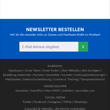
NEWSLETTER BESTELLEN
Hol' dir die neuesten Infos zu Games und Hardware direkt ins Postfach
RUBRIKEN
Impressum
|
Unser Team
|
Unser Kodex
|
Über Webedia
|
Abo kündigen
|
Bestellung widerrufen
|
Karriere
|
Newsletter
|
Kontakt
|
Nutzungsbestimmungen
|
Mediadaten
|
Datenschutzerklärung
|
Cookies & Tracking
|
Transparenzbericht
MEDIENGRUPPE
GameStar
|
GamePro
|
Mein MMO
|
GetHero
|
Jeuxvideo.com
SOCIAL MEDIA
Twitter
|
Facebook
|
Instagram
|
TikTok
|
WhatsApp
Copyright © Webedia - alle Rechte vorbehalten