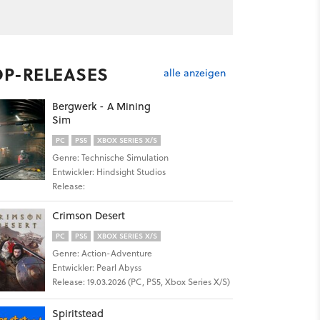
27
OP-RELEASES
alle anzeigen
Bergwerk - A Mining
Sim
PC
PS5
XBOX SERIES X/S
Genre: Technische Simulation
Entwickler: Hindsight Studios
Release:
100
Crimson Desert
PC
PS5
XBOX SERIES X/S
Genre: Action-Adventure
Entwickler: Pearl Abyss
Release: 19.03.2026 (PC, PS5, Xbox Series X/S)
Spiritstead