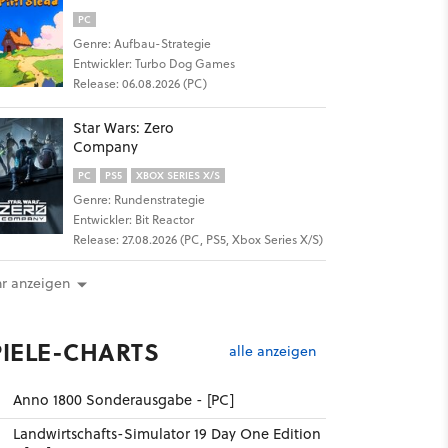
PC
Genre: Aufbau-Strategie
Entwickler: Turbo Dog Games
Release: 06.08.2026 (PC)
30
Star Wars: Zero
Company
PC
PS5
XBOX SERIES X/S
Genre: Rundenstrategie
Entwickler: Bit Reactor
Release: 27.08.2026 (PC, PS5, Xbox Series X/S)
r anzeigen
PIELE-CHARTS
alle anzeigen
Anno 1800 Sonderausgabe - [PC]
Landwirtschafts-Simulator 19 Day One Edition
6