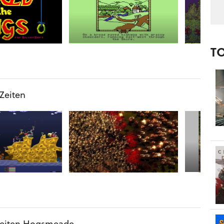
T
 Zeiten
seiten Hogsmeade