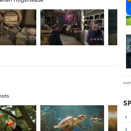
meh
hots
S
1
2