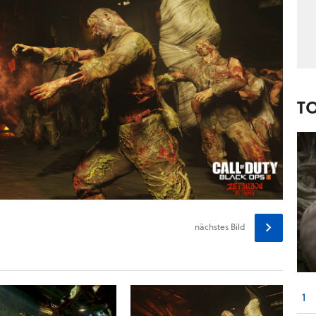
T
nächstes
Bild
1