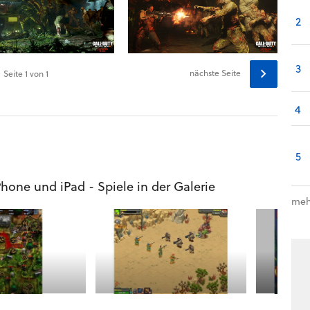
2
3
nächste Seite
Seite
1
von 1
4
5
Phone und iPad - Spiele in der Galerie
meh